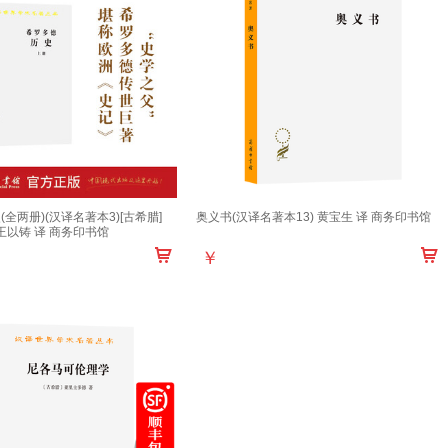
全两册)(汉译名著本3)[古希腊]
奥义书(汉译名著本13) 黄宝生 译 商务印书馆
王以铸 译 商务印书馆
￥