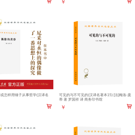
￥
或怎样用锤子从事哲学(汉译名
可见的与不可见的(汉译名著本15) [法]梅洛-庞
蒂 著 罗国祥 译 商务印书馆
￥