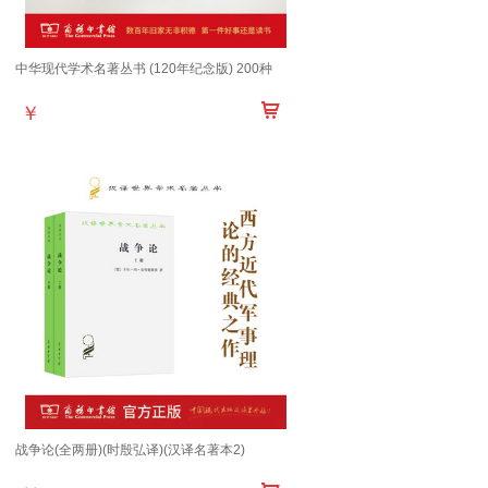
中华现代学术名著丛书 (120年纪念版) 200种
￥
战争论(全两册)(时殷弘译)(汉译名著本2)