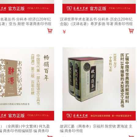
名著丛书·分科本·经济(120年纪
汉译世界学术名著丛书·分科本·历史(120年纪
名著）亚当·斯密 等著商务印书馆
念版)（汉译名著）希罗多德 等著 商务印书馆
￥
）（全两册) (中文繁体) 何九盈
故训汇纂（两卷本）宗福邦 陈世铙 萧海波 主
编 商务印书馆编辑部 编 商务印
编 商务印书馆