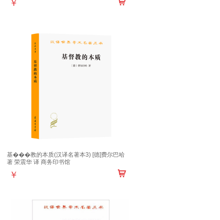
￥
基���教的本质(汉译名著本3) [德]费尔巴哈
著 荣震华 译 商务印书馆
￥