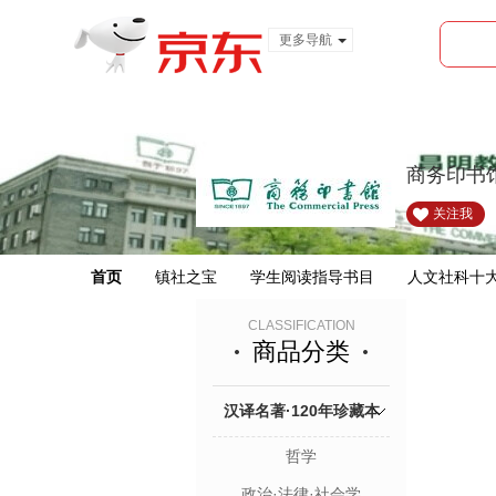
更多导航
服装城
食品
金融
商务印书
关注我
首页
镇社之宝
学生阅读指导书目
人文社科十
CLASSIFICATION
商品分类
汉译名著·120年珍藏本
哲学
政治·法律·社会学