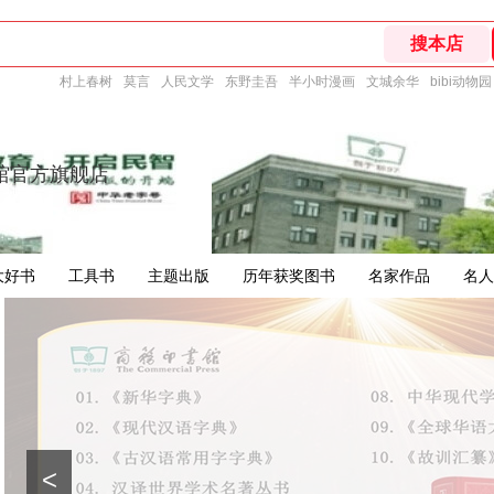
村上春树
莫言
人民文学
东野圭吾
半小时漫画
文城余华
bibi动物园
馆官方旗舰店
大好书
工具书
主题出版
历年获奖图书
名家作品
名人
<